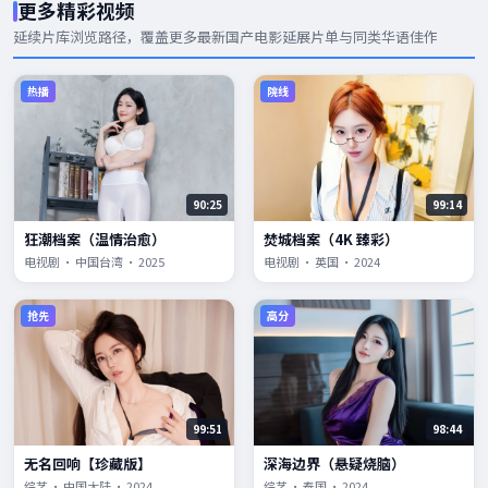
更多精彩视频
延续片库浏览路径，覆盖更多
最新国产电影
延展片单与同类华语佳作
热播
院线
90:25
99:14
狂潮档案（温情治愈）
焚城档案（4K 臻彩）
电视剧 · 中国台湾 · 2025
电视剧 · 英国 · 2024
抢先
高分
99:51
98:44
无名回响【珍藏版】
深海边界（悬疑烧脑）
综艺 · 中国大陆 · 2024
综艺 · 泰国 · 2024