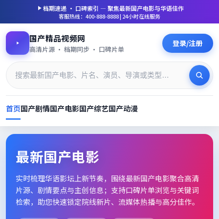
档期速递 · 口碑索引 — 聚焦
最新国产电影
与华语佳作
客服热线：400-888-8888 | 24小时在线服务
国产精品视频网
登录/注册
高清片源 · 档期同步 · 口碑片单
首页
国产剧情
国产电影
国产综艺
国产动漫
最新国产电影_高清片单档期速
最新国产电影
实时梳理华语影坛上新节奏，围绕
最新国产电影
聚合高清
片源、剧情要点与主创信息；支持口碑片单浏览与关键词
检索，助您快速锁定院线新片、流媒体热播与高分佳作。