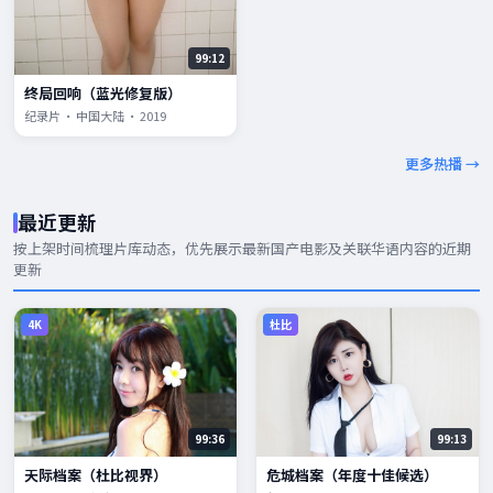
99:12
终局回响（蓝光修复版）
纪录片 · 中国大陆 · 2019
更多热播 →
最近更新
按上架时间梳理片库动态，优先展示
最新国产电影
及关联华语内容的近期
更新
4K
杜比
99:36
99:13
天际档案（杜比视界）
危城档案（年度十佳候选）