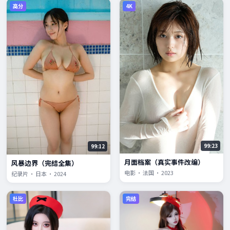
高分
4K
99:23
99:12
月面档案（真实事件改编）
风暴边界（完结全集）
电影 · 法国 · 2023
纪录片 · 日本 · 2024
杜比
完结