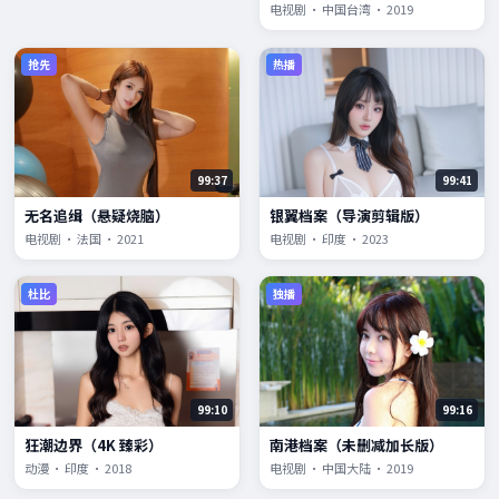
电视剧 · 中国台湾 · 2019
抢先
热播
99:37
99:41
无名追缉（悬疑烧脑）
银翼档案（导演剪辑版）
电视剧 · 法国 · 2021
电视剧 · 印度 · 2023
杜比
独播
99:10
99:16
狂潮边界（4K 臻彩）
南港档案（未删减加长版）
动漫 · 印度 · 2018
电视剧 · 中国大陆 · 2019