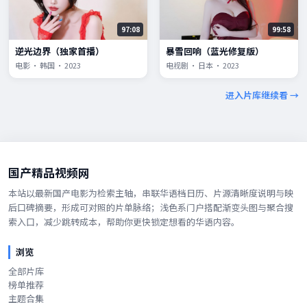
97:08
99:58
逆光边界（独家首播）
暴雪回响（蓝光修复版）
电影 · 韩国 · 2023
电视剧 · 日本 · 2023
进入片库继续看 →
国产精品视频网
本站以最新国产电影为检索主轴，串联华语档日历、片源清晰度说明与映
后口碑摘要，形成可对照的片单脉络；浅色系门户搭配渐变头图与聚合搜
索入口，减少跳转成本，帮助你更快锁定想看的华语内容。
浏览
全部片库
榜单推荐
主题合集