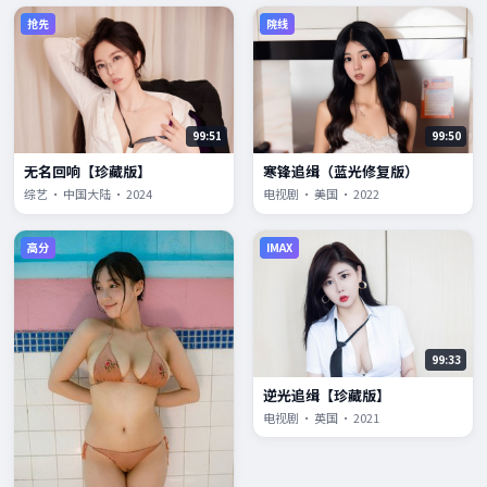
抢先
院线
99:51
99:50
无名回响【珍藏版】
寒锋追缉（蓝光修复版）
综艺 · 中国大陆 · 2024
电视剧 · 美国 · 2022
高分
IMAX
99:33
逆光追缉【珍藏版】
电视剧 · 英国 · 2021