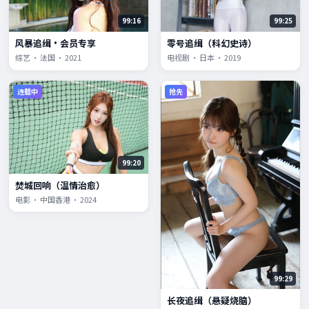
99:16
99:25
风暴追缉·会员专享
零号追缉（科幻史诗）
综艺 · 法国 · 2021
电视剧 · 日本 · 2019
连载中
抢先
99:20
焚城回响（温情治愈）
电影 · 中国香港 · 2024
99:29
长夜追缉（悬疑烧脑）