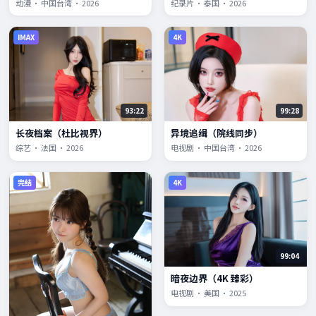
动漫 · 中国台湾 · 2026
纪录片 · 泰国 · 2026
IMAX
4K
93:22
99:28
长夜档案（杜比视界）
异境追缉（院线同步）
综艺 · 法国 · 2026
电视剧 · 中国台湾 · 2026
完结
4K
99:04
暗夜边界（4K 臻彩）
电视剧 · 美国 · 2025